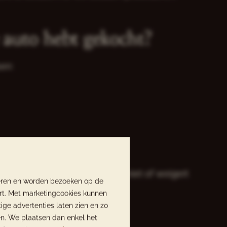
e auto hebt gekocht?
en:
f te verhelpen. Doet hij dat niet of weigert
neren en worden bezoeken op de
rt. Met marketingcookies kunnen
ige advertenties laten zien en zo
en. We plaatsen dan enkel het