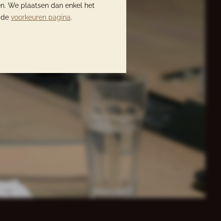
en. We plaatsen dan enkel het
p de
voorkeuren pagina
.