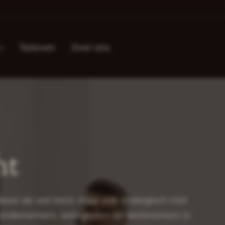
Tarieven
Over ons
ht
alleen de wet kent, maar ook strategisch met
r ondernemers, werkgevers en werknemers in