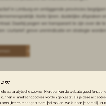
t actief in Limburg en omliggende provincies begrijpe
ernemerspraktijk. Korte lijnen, duidelijke afspraken 
traal. Daarbij pogen we transparant te zijn over de 
ten. Uurtarief, grove urenindicatie en strategie worde
nemen
 Law
nele als analytische cookies. Hierdoor kan de website goed functio
kunnen er marketingcookies worden geplaatst als je deze acceptee
rsoonlijker en meer gestroomlijnd maken. We kunnen je namelijk nutt