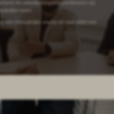
land. Als arbeidsrechtjurist combineren wij
idelijke koers.
een inhoudelijke reactie en start altijd met