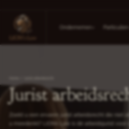
Ondernemer
Particulier
Home
/
Jurist arbeidsrecht
Jurist arbeidsrec
Zoekt u een ervaren jurist arbeidsrecht die niet 
u meedenkt? LION’s Law is dé arbeidsjurist voo