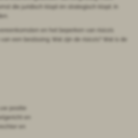
die juridisch klopt én strategisch klopt. In
den.
vereenkomsten en het beperken van risico’s
n een beslissing. Wat zijn de risico’s? Wat is de
uw positie
elgericht en
rechter en