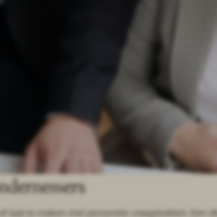
ondernemers
of laat te maken met personele vraagstukken. Een di