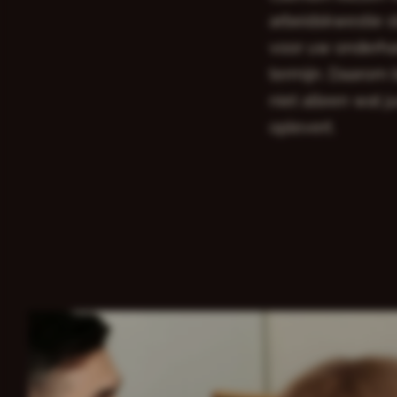
arbeidskwestie s
voor uw onderhan
termijn. Daarom 
niet alleen wat j
oplevert.