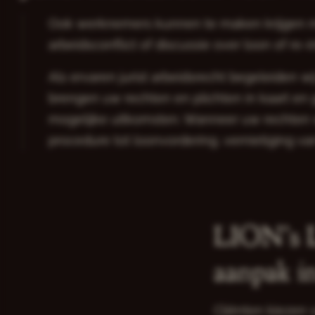
Ook werknemers kunnen te maken krijgen m
arbeidsconflict of discussie over loon of re-
Als ervaren jurist arbeidsrecht begeleiden 
brengen uw rechten en plichten in kaart en ge
mogelijke uitkomsten. Wanneer uw rechten w
procedure tot loonvordering, vernietiging va
LION’s L
aanpak in
Cliënten kiezen 