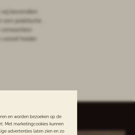
n wij bovendien
en een praktische
te verwachten
n vooraf helder
neren en worden bezoeken op de
rt. Met marketingcookies kunnen
ige advertenties laten zien en zo