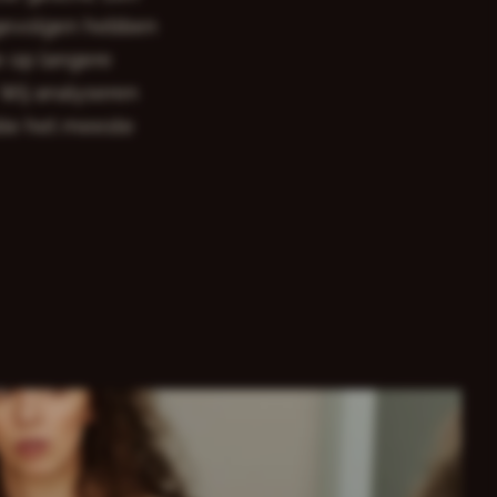
n gevolgen hebben
e op langere
 Wij analyseren
atie het meeste