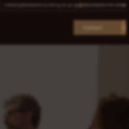
contact@lionslaw.nl
+31 (0)6 43 70 30 39
Beoordeeld met een
10
Contact