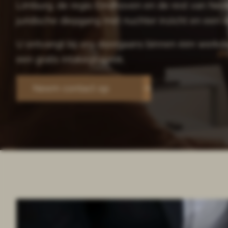
Limburg, de regio Eindhoven en de rest van Neder
juridische diepgang met nuchter inzicht en een du
U ontvangt bij ons doorgaans binnen één werkdag 
een gratis intakegesprek.
Neem contact op