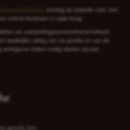
lingsovereenkomst
, ontslag op staande voet, een
om snel te beslissen is vaak hoog.
rdelen uw vaststellingsovereenkomst kritisch,
een duidelijke uitleg van uw positie en van de
werkgever. Indien nodig starten wij een
che
te geschil. Een