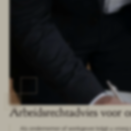
Arbeidsrechtadvies voor 
Als ondernemer of werkgever krijgt u vroeg 