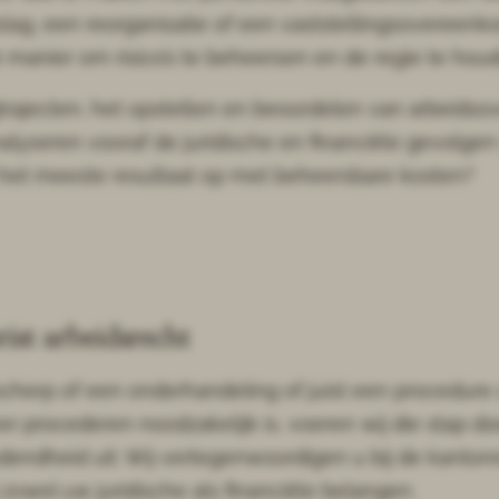
een reorganisatie of een vaststellingsovereenkomst 
é manier om risico’s te beheersen en de regie te hou
trajecten, het opstellen en beoordelen van arbeidso
yseren vooraf de juridische en financiële gevolgen va
 het meeste resultaat op met beheersbare kosten?
ist arbeidsrecht
cherp of een onderhandeling of juist een procedure 
er procederen noodzakelijk is, voeren wij die stap do
endheid uit. Wij vertegenwoordigen u bij de kanton
zowel uw juridische als financiële belangen.