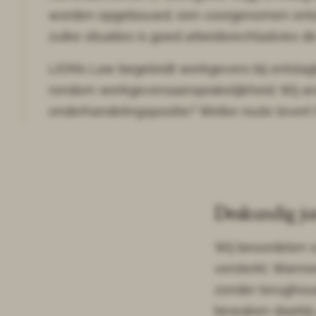
worden opgebouwd, een voorgenomen ontslag, 
zulke situaties is goed arbeidsrechtadvies d
LION’s Law begeleidt werkgevers bij ontslag
rondom werkgeversaansprakelijkheid. Wij anal
onderhandelingspositie? Welke route levert
Deskundig jur
Wij beoordelen s
versterkt. Wanne
zonder terughoud
bewaken daarbij 