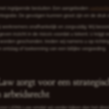
et ingrijpende besluiten. Een aangeboden
vaststel
integratie. De gevolgen kunnen groot zijn en de druk 
wij werknemers onafhankelijk en zorgvuldig. Wij beoo
ven inzicht in de risico’s voordat u tekent. U krijgt 
orden geschonden, treden wij namens u op richting 
n ontslag of toekenning van een billijke vergoeding.
aw zorgt voor een strategis
 arbeidsrecht
voor LION’s Law omdat wij verder kijken dan het direc