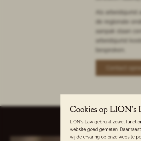
Als arbeidsjuris
de regionale ond
aanpak staan cen
arbeidsjurist kos
besproken.
Contact op
Cookies op LION's
LION's Law gebruikt zowel functio
website goed gemeten. Daarnaast 
wij de ervaring op onze website pe