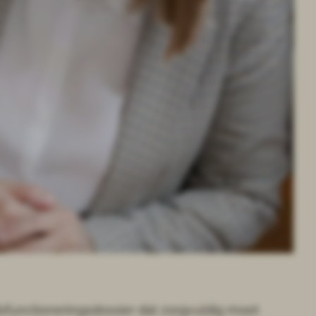
sfunctioneringsdossier dat zorgvuldig moet