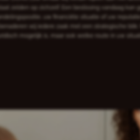
taat zelden op zichzelf. Een beslissing vandaag ka
delingspositie, uw financiële situatie of uw reputati
benaderen wij iedere zaak met een strategische blik.
uridisch mogelijk is, maar ook welke route in uw situ